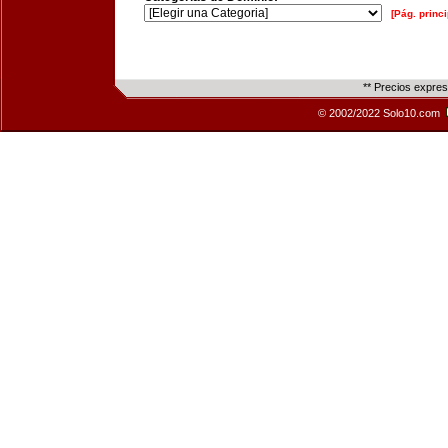
[Pág. princi
** Precios expre
© 2002/2022 Solo10.com