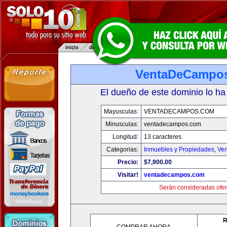
VentaDeCampo
El dueño de este dominio lo ha
Mayusculas:
VENTADECAMPOS.COM
Minusculas:
ventadecampos.com
Longitud:
13 caracteres
Categorias:
Inmuebles y Propiedades
,
Ven
Precio:
$7,900.00
Visitar!
ventadecampos.com
Serán consideradas ofer
R