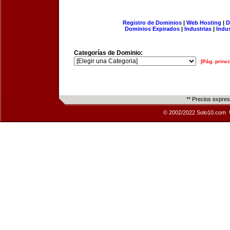
Registro de Dominios
|
Web Hosting
|
D
Dominios Expirados
|
Industrias
|
Indu
Categorías de Dominio:
[Pág. princi
** Precios expre
© 2002/2022 Solo10.com