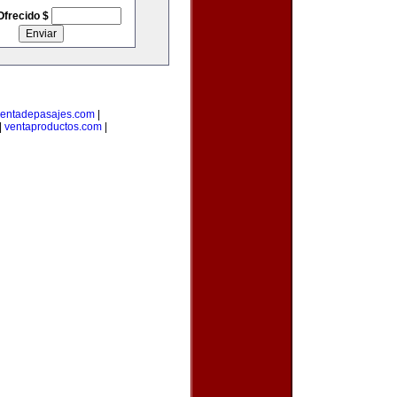
Ofrecido $
entadepasajes.com
|
|
ventaproductos.com
|