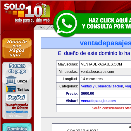
ventadepasaje
El dueño de este dominio lo ha
Mayusculas:
VENTADEPASAJES.COM
Minusculas:
ventadepasajes.com
Longitud:
14 caracteres
Categorias:
Ventas y Comercializacion
,
Via
Precio:
$600.00
Visitar!
ventadepasajes.com
Serán consideradas ofer
R