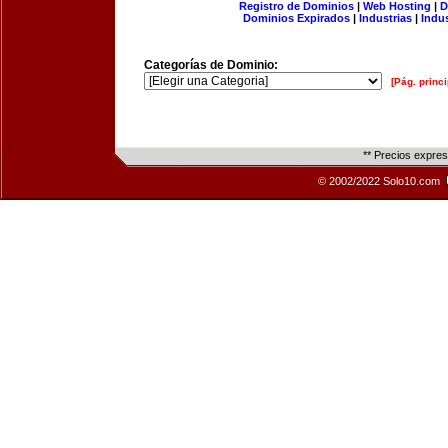
Registro de Dominios
|
Web Hosting
|
D
Dominios Expirados
|
Industrias
|
Indu
Categorías de Dominio:
[Pág. princi
** Precios expre
© 2002/2022 Solo10.com