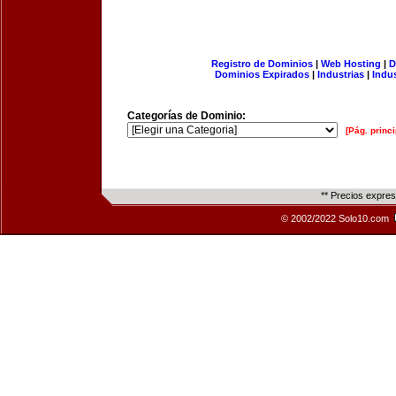
Registro de Dominios
|
Web Hosting
|
D
Dominios Expirados
|
Industrias
|
Indu
Categorías de Dominio:
[Pág. princi
** Precios expre
© 2002/2022 Solo10.com