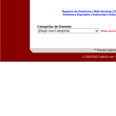
Registro de Dominios
|
Web Hosting
|
D
Dominios Expirados
|
Industrias
|
Indu
Categorías de Dominio:
[Pág. princi
** Precios expre
© 2002/2022 Solo10.com