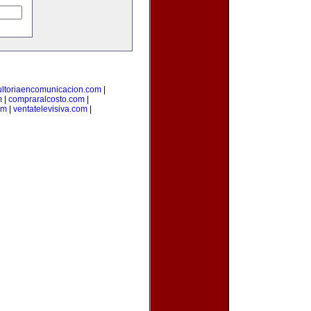
ultoriaencomunicacion.com
|
m
|
compraralcosto.com
|
om
|
ventatelevisiva.com
|