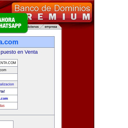
a.com
 puesto en Venta
ENTA.COM
.com
alizacion
rta!
a.com
tas