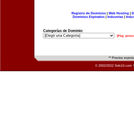
Registro de Dominios
|
Web Hosting
|
D
Dominios Expirados
|
Industrias
|
Indu
Categorías de Dominio:
[Pág. princi
** Precios expre
© 2002/2022 Solo10.com