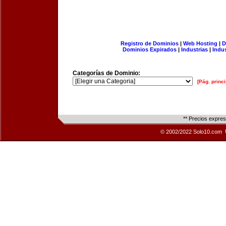
Registro de Dominios
|
Web Hosting
|
D
Dominios Expirados
|
Industrias
|
Indu
Categorías de Dominio:
[Pág. princi
** Precios expre
© 2002/2022 Solo10.com