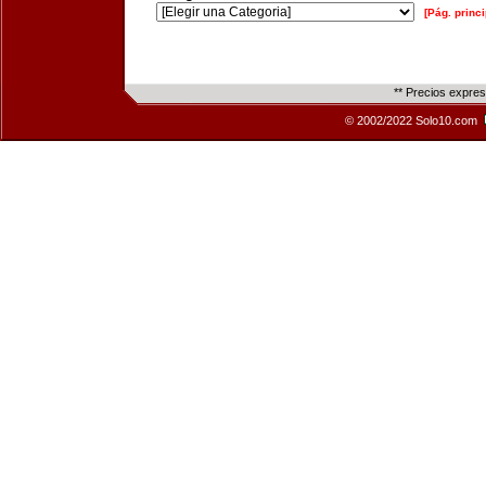
[Pág. princi
** Precios expre
© 2002/2022 Solo10.com