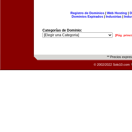
Registro de Dominios
|
Web Hosting
|
D
Dominios Expirados
|
Industrias
|
Indu
Categorías de Dominio:
[Pág. princi
** Precios expre
© 2002/2022 Solo10.com