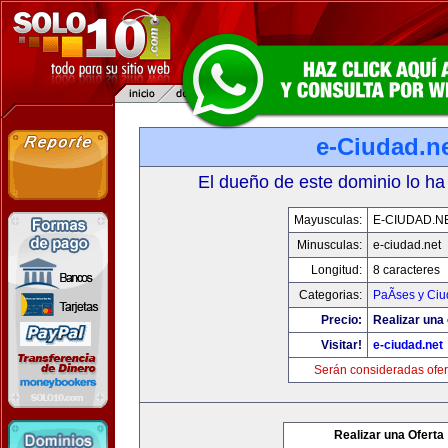
e-Ciudad.n
El dueño de este dominio lo ha
Mayusculas:
E-CIUDAD.N
Minusculas:
e-ciudad.net
Longitud:
8 caracteres
Categorias:
PaÃ­ses y Ci
Precio:
Realizar una 
Visitar!
e-ciudad.net
Serán consideradas ofer
Realizar una Oferta