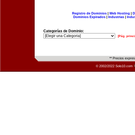
Registro de Dominios
|
Web Hosting
|
D
Dominios Expirados
|
Industrias
|
Indu
Categorías de Dominio:
[Pág. princi
** Precios expre
© 2002/2022 Solo10.com