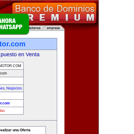
tor.com
 puesto en Venta
MOTOR.COM
.com
hes
,
Negocios
r.com
tas
ealizar una Oferta