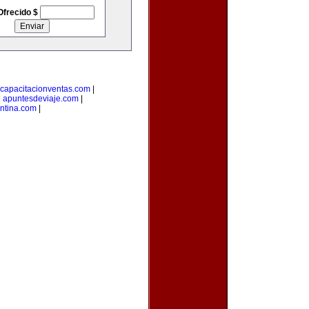
Ofrecido $
capacitacionventas.com
|
|
apuntesdeviaje.com
|
entina.com
|