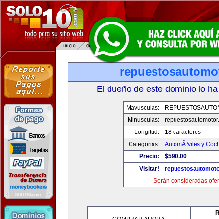
repuestosautomo
El dueño de este dominio lo ha
Mayusculas:
REPUESTOSAUTO
Minusculas:
repuestosautomotor
Longitud:
18 caracteres
Categorias:
AutomÃ³viles y Coc
Precio:
$590.00
Visitar!
repuestosautomoto
Serán consideradas ofer
R