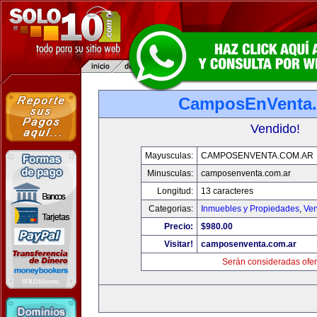
CamposEnVenta.
Vendido!
Mayusculas:
CAMPOSENVENTA.COM.AR
Minusculas:
camposenventa.com.ar
Longitud:
13 caracteres
Categorias:
Inmuebles y Propiedades
,
Ven
Precio:
$980.00
Visitar!
camposenventa.com.ar
Serán consideradas ofer