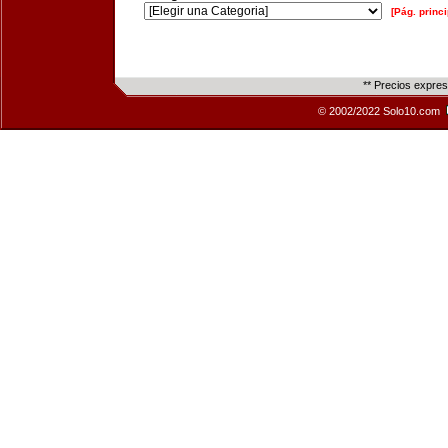
[Pág. princi
** Precios expre
© 2002/2022 Solo10.com