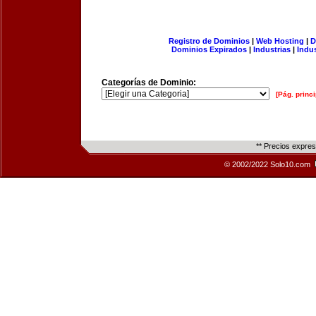
Registro de Dominios
|
Web Hosting
|
D
Dominios Expirados
|
Industrias
|
Indu
Categorías de Dominio:
[Pág. princi
** Precios expre
© 2002/2022 Solo10.com