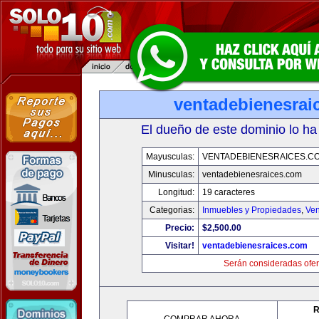
ventadebienesrai
El dueño de este dominio lo ha
Mayusculas:
VENTADEBIENESRAICES.C
Minusculas:
ventadebienesraices.com
Longitud:
19 caracteres
Categorias:
Inmuebles y Propiedades
,
Ven
Precio:
$2,500.00
Visitar!
ventadebienesraices.com
Serán consideradas ofer
R