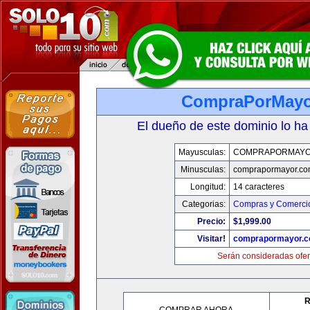
CompraPorMayo
El dueño de este dominio lo ha
Mayusculas:
COMPRAPORMAYO
Minusculas:
comprapormayor.co
Longitud:
14 caracteres
Categorias:
Compras y Comercio
Precio:
$1,999.00
Visitar!
comprapormayor.
Serán consideradas ofer
R