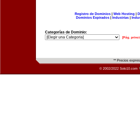
Registro de Dominios
|
Web Hosting
|
D
Dominios Expirados
|
Industrias
|
Indu
Categorías de Dominio:
[Pág. princi
** Precios expre
© 2002/2022 Solo10.com