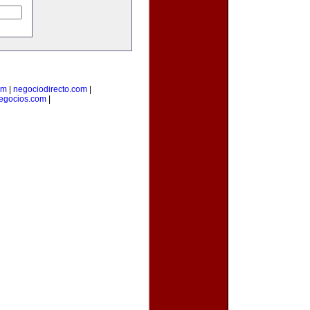
om
|
negociodirecto.com
|
egocios.com
|