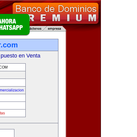
r.com
 puesto en Venta
.COM
mercializacion
tas