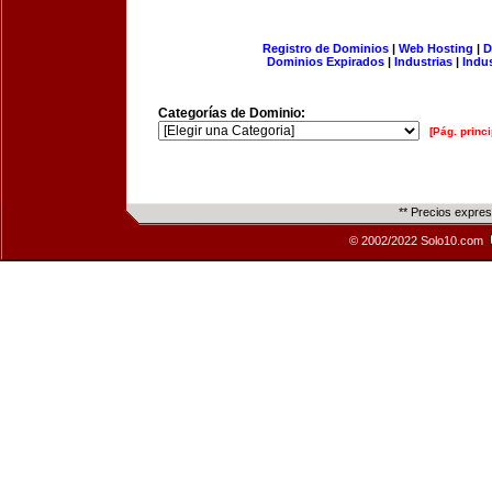
Registro de Dominios
|
Web Hosting
|
D
Dominios Expirados
|
Industrias
|
Indu
Categorías de Dominio:
[Pág. princi
** Precios expre
© 2002/2022 Solo10.com