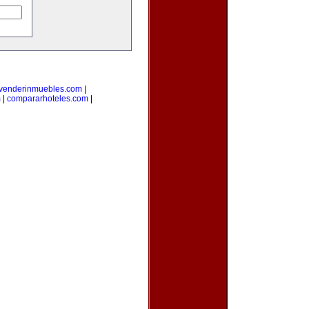
venderinmuebles.com
|
m
|
compararhoteles.com
|