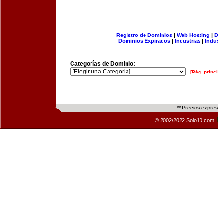
Registro de Dominios
|
Web Hosting
|
D
Dominios Expirados
|
Industrias
|
Indu
Categorías de Dominio:
[Pág. princi
** Precios expre
© 2002/2022 Solo10.com