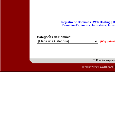
Registro de Dominios
|
Web Hosting
|
D
Dominios Expirados
|
Industrias
|
Indu
Categorías de Dominio:
[Pág. princi
** Precios expre
© 2002/2022 Solo10.com