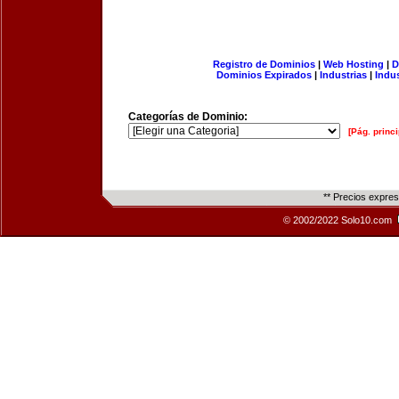
Registro de Dominios
|
Web Hosting
|
D
Dominios Expirados
|
Industrias
|
Indu
Categorías de Dominio:
[Pág. princi
** Precios expre
© 2002/2022 Solo10.com