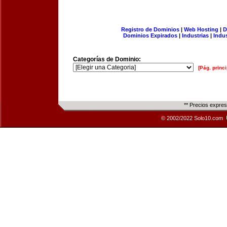
Registro de Dominios
|
Web Hosting
|
D
Dominios Expirados
|
Industrias
|
Indu
Categorías de Dominio:
[Pág. princi
** Precios expre
© 2002/2022 Solo10.com