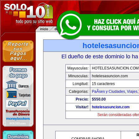
hotelesasuncio
El dueño de este dominio lo ha
Mayusculas:
HOTELESASUNCION.COM
Minusculas:
hotelesasuncion.com
Longitud:
15 caracteres
Categorias:
PaÃ­ses y Ciudades
,
Viajes
Precio:
$550.00
Visitar!
hotelesasuncion.com
Serán consideradas ofer
R