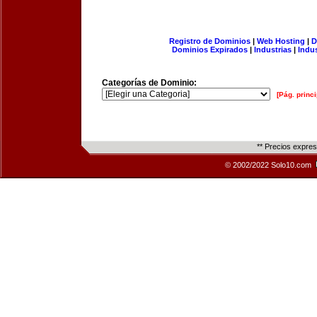
Registro de Dominios
|
Web Hosting
|
D
Dominios Expirados
|
Industrias
|
Indu
Categorías de Dominio:
[Pág. princi
** Precios expre
© 2002/2022 Solo10.com