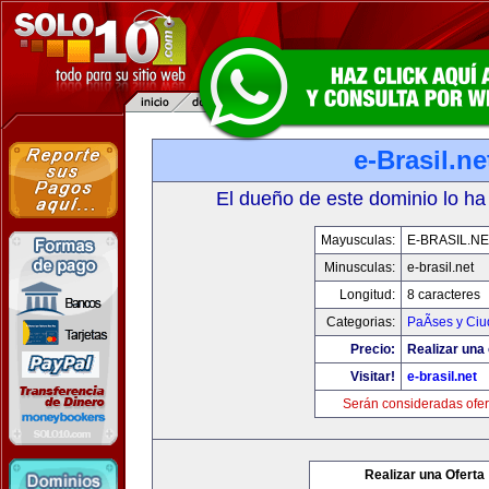
e-Brasil.ne
El dueño de este dominio lo ha
Mayusculas:
E-BRASIL.NE
Minusculas:
e-brasil.net
Longitud:
8 caracteres
Categorias:
PaÃ­ses y Ci
Precio:
Realizar una 
Visitar!
e-brasil.net
Serán consideradas ofer
Realizar una Oferta