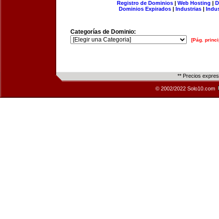
Registro de Dominios
|
Web Hosting
|
D
Dominios Expirados
|
Industrias
|
Indu
Categorías de Dominio:
[Pág. princi
** Precios expre
© 2002/2022 Solo10.com