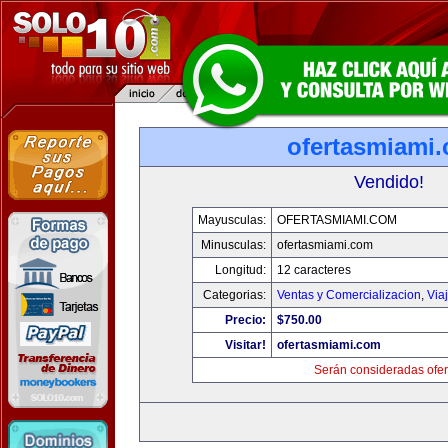
ofertasmiami
Vendido!
Mayusculas:
OFERTASMIAMI.COM
Minusculas:
ofertasmiami.com
Longitud:
12 caracteres
Categorias:
Ventas y Comercializacion
,
Via
Precio:
$750.00
Visitar!
ofertasmiami.com
Serán consideradas ofer