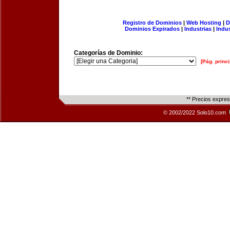
Registro de Dominios
|
Web Hosting
|
D
Dominios Expirados
|
Industrias
|
Indu
Categorías de Dominio:
[Pág. princi
** Precios expre
© 2002/2022 Solo10.com