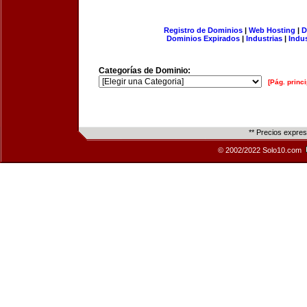
Registro de Dominios
|
Web Hosting
|
D
Dominios Expirados
|
Industrias
|
Indu
Categorías de Dominio:
[Pág. princi
** Precios expre
© 2002/2022 Solo10.com