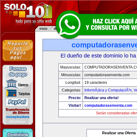
computadorasenv
El dueño de este dominio lo ha
Mayusculas:
COMPUTADORASENVENTA.
Minusculas:
computadorasenventa.com
Longitud:
19 caracteres
Categorias:
InformÃ¡tica y ComputaciÃ³n
,
V
Precio:
Realizar una oferta!
Visitar!
computadorasenventa.com
Serán consideradas ofer
Realizar una Oferta