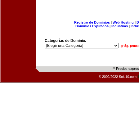
Registro de Dominios
|
Web Hosting
|
D
Dominios Expirados
|
Industrias
|
Indu
Categorías de Dominio:
[Pág. princi
** Precios expre
© 2002/2022 Solo10.com