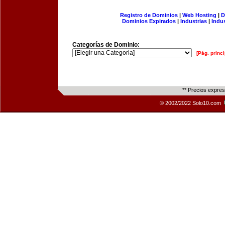
Registro de Dominios
|
Web Hosting
|
D
Dominios Expirados
|
Industrias
|
Indu
Categorías de Dominio:
[Pág. princi
** Precios expre
© 2002/2022 Solo10.com