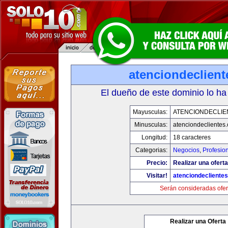
atenciondeclien
El dueño de este dominio lo ha
Mayusculas:
ATENCIONDECLIE
Minusculas:
atenciondeclientes
Longitud:
18 caracteres
Categorias:
Negocios
,
Profesio
Precio:
Realizar una oferta
Visitar!
atenciondecliente
Serán consideradas ofer
Realizar una Oferta