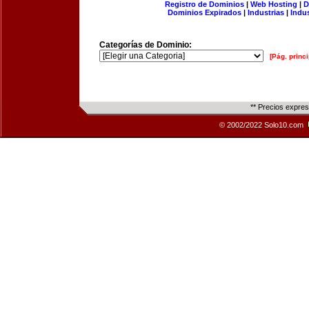
Registro de Dominios
|
Web Hosting
|
D
Dominios Expirados
|
Industrias
|
Indu
Categorías de Dominio:
[Pág. princi
** Precios expre
© 2002/2022 Solo10.com