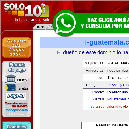
i-guatemala.
El dueño de este dominio lo ha
Mayusculas:
I-GUATEMAL
Minusculas:
i-guatemala.
Longitud:
11 caracteres
Categorias:
PaÃ­ses y Ci
Precio:
Realizar una 
Visitar!
i-guatemala
Serán consideradas ofer
Realizar una Oferta