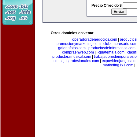
Precio Ofrecido $
Otros dominios en venta:
operadoradenegocios.com
|
productos
promocionymarketing.com
|
clubempresario.co
galeriafotos.com
|
productosdeinformatica.com
compraenweb.com
|
i-guatemala.com
|
clasi
productoramusical.com
|
trabajadorestemporales.
consejosprofesionales.com
|
expovideojuegos.co
marketing1x1.com
|