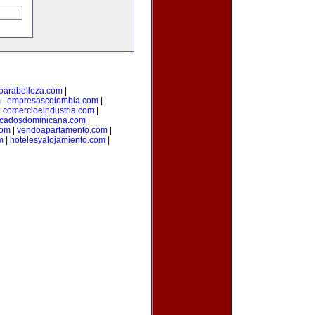
parabelleza.com
|
m
|
empresascolombia.com
|
|
comercioeindustria.com
|
ficadosdominicana.com
|
com
|
vendoapartamento.com
|
m
|
hotelesyalojamiento.com
|