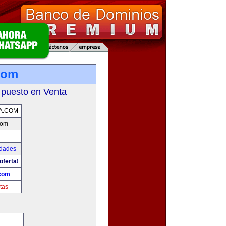
com
 puesto en Venta
A.COM
com
udades
oferta!
.com
tas