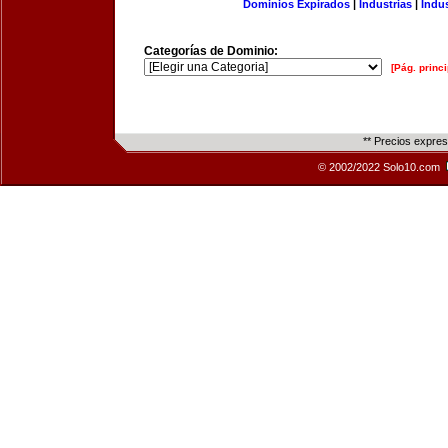
Dominios Expirados
|
Industrias
|
Indu
Categorías de Dominio:
[Pág. princi
** Precios expre
© 2002/2022 Solo10.com