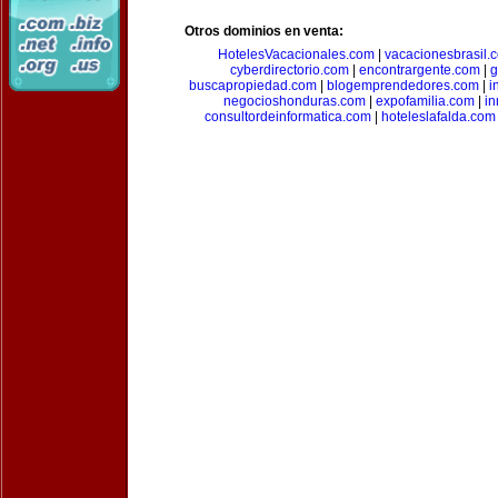
Otros dominios en venta:
HotelesVacacionales.com
|
vacacionesbrasil.
cyberdirectorio.com
|
encontrargente.com
|
g
buscapropiedad.com
|
blogemprendedores.com
|
i
negocioshonduras.com
|
expofamilia.com
|
in
consultordeinformatica.com
|
hoteleslafalda.com