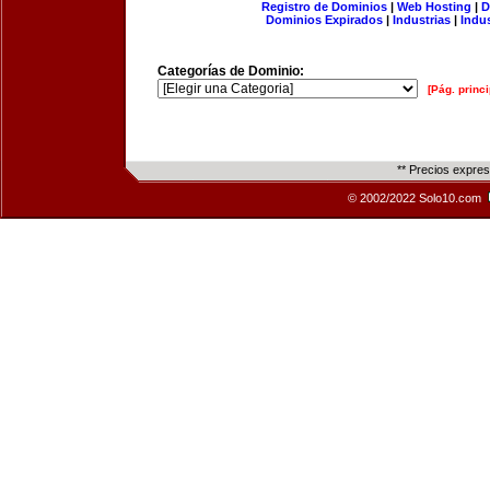
Registro de Dominios
|
Web Hosting
|
D
Dominios Expirados
|
Industrias
|
Indu
Categorías de Dominio:
[Pág. princi
** Precios expre
© 2002/2022 Solo10.com