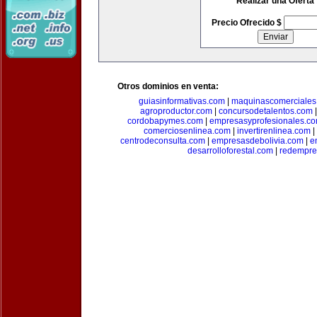
Realizar una Oferta
Precio Ofrecido $
Otros dominios en venta:
guiasinformativas.com
|
maquinascomerciales
agroproductor.com
|
concursodetalentos.com
cordobapymes.com
|
empresasyprofesionales.c
comerciosenlinea.com
|
invertirenlinea.com
|
centrodeconsulta.com
|
empresasdebolivia.com
|
e
desarrolloforestal.com
|
redempre