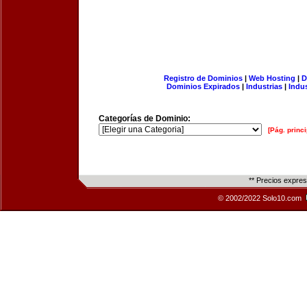
Registro de Dominios
|
Web Hosting
|
D
Dominios Expirados
|
Industrias
|
Indu
Categorías de Dominio:
[Pág. princi
** Precios expre
© 2002/2022 Solo10.com