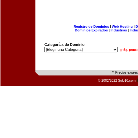
Registro de Dominios
|
Web Hosting
|
D
Dominios Expirados
|
Industrias
|
Indu
Categorías de Dominio:
[Pág. princi
** Precios expre
© 2002/2022 Solo10.com