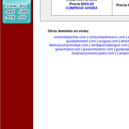
COMPRAR AHORA
Precio $
950.00
Precio 
COMPRAR AHORA
Otros dominios en venta:
comunidadchile.com
|
comunidadmexico.com
|
guiadebolsillo.com
|
uruguia.com
|
direc
fabricacionymontaje.com
|
ventaporcatalogos.com
guiachubut.com
|
guiacomodoro.com
|
guiaesq
reservacionesecuador.com
|
Campos