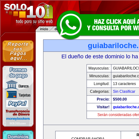
guiabariloche
El dueño de este dominio lo ha
Mayusculas:
GUIABARILOC
Minusculas:
guiabariloche.
Longitud:
13 caracteres
Categorias:
Sin Clasificar
Precio:
$500.00
Visitar!
guiabariloche
Serán consideradas ofer
R