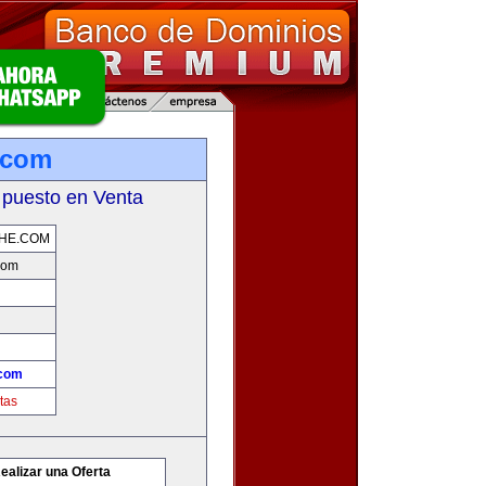
.com
 puesto en Venta
HE.COM
com
.com
tas
ealizar una Oferta