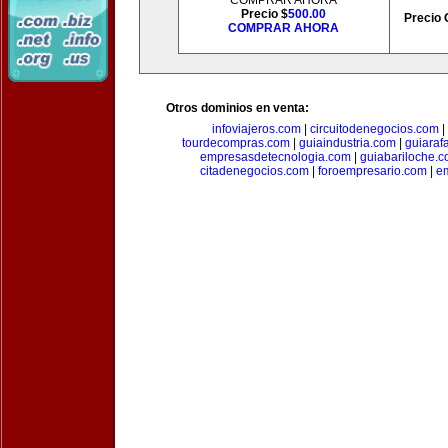
COMPRAR AHORA
Precio $
500.00
Precio 
COMPRAR AHORA
Otros dominios en venta:
infoviajeros.com
|
circuitodenegocios.com
|
tourdecompras.com
|
guiaindustria.com
|
guiaraf
empresasdetecnologia.com
|
guiabariloche.
citadenegocios.com
|
foroempresario.com
|
e