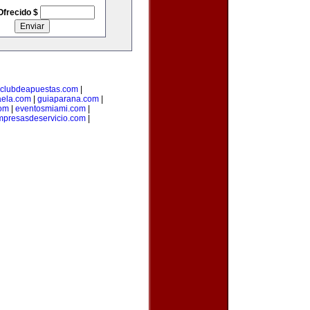
Ofrecido $
clubdeapuestas.com
|
aela.com
|
guiaparana.com
|
com
|
eventosmiami.com
|
mpresasdeservicio.com
|