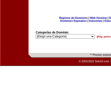
Registro de Dominios
|
Web Hosting
|
D
Dominios Expirados
|
Industrias
|
Indu
Categorías de Dominio:
[Pág. princi
** Precios expre
© 2002/2022 Solo10.com