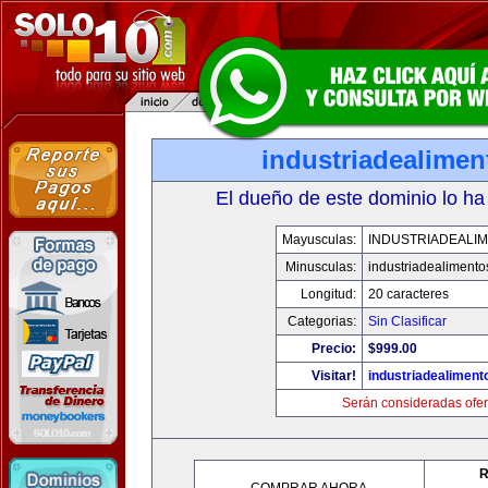
industriadealime
El dueño de este dominio lo ha
Mayusculas:
INDUSTRIADEALI
Minusculas:
industriadealiment
Longitud:
20 caracteres
Categorias:
Sin Clasificar
Precio:
$999.00
Visitar!
industriadealimen
Serán consideradas ofer
R