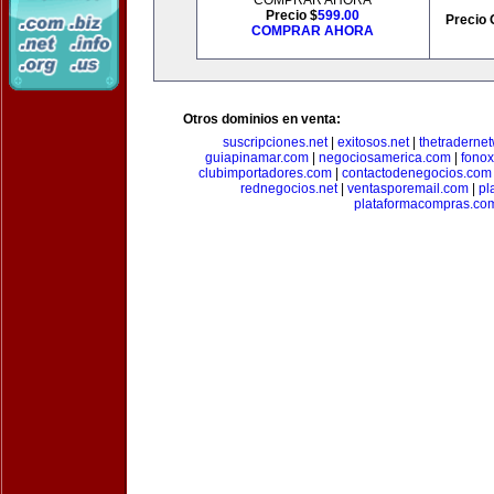
COMPRAR AHORA
Precio $
599.00
Precio 
COMPRAR AHORA
Otros dominios en venta:
suscripciones.net
|
exitosos.net
|
thetraderne
guiapinamar.com
|
negociosamerica.com
|
fonox
clubimportadores.com
|
contactodenegocios.com
rednegocios.net
|
ventasporemail.com
|
pl
plataformacompras.co