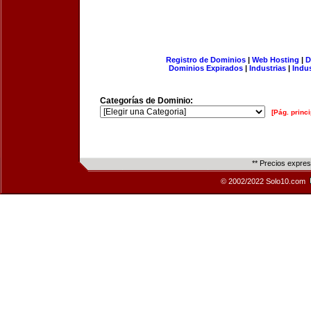
Registro de Dominios
|
Web Hosting
|
D
Dominios Expirados
|
Industrias
|
Indu
Categorías de Dominio:
[Pág. princi
** Precios expre
© 2002/2022 Solo10.com