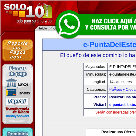
e-PuntaDelEst
El dueño de este dominio lo ha
Mayusculas:
E-PUNTADELE
Minusculas:
e-puntadeleste
Longitud:
14 caracteres
Categorias:
PaÃ­ses y Ciud
Precio:
Realizar una of
Visitar!
e-puntadeleste
Serán consideradas ofer
Realizar una Oferta