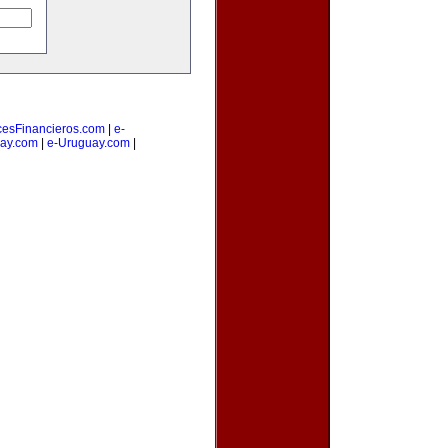
cesFinancieros.com
|
e-
ay.com
|
e-Uruguay.com
|