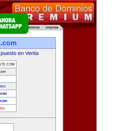
e.com
 puesto en Venta
STE.COM
.com
ades
erta!
.com
tas