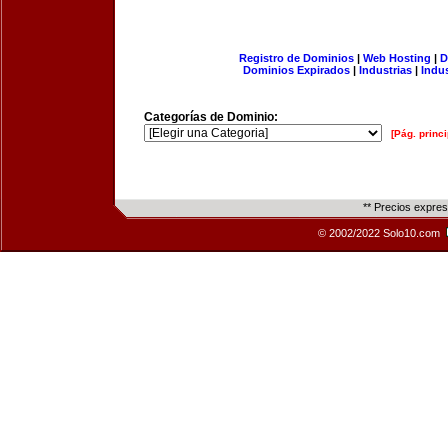
Registro de Dominios
|
Web Hosting
|
D
Dominios Expirados
|
Industrias
|
Indu
Categorías de Dominio:
[Pág. princi
** Precios expre
© 2002/2022 Solo10.com