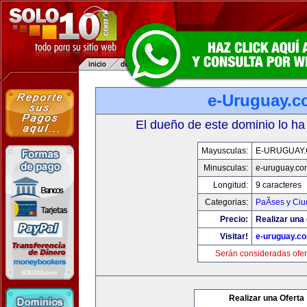
e-Uruguay.
El dueño de este dominio lo ha
Mayusculas:
E-URUGUAY
Minusculas:
e-uruguay.co
Longitud:
9 caracteres
Categorias:
PaÃ­ses y Ci
Precio:
Realizar una 
Visitar!
e-uruguay.c
Serán consideradas ofer
Realizar una Oferta