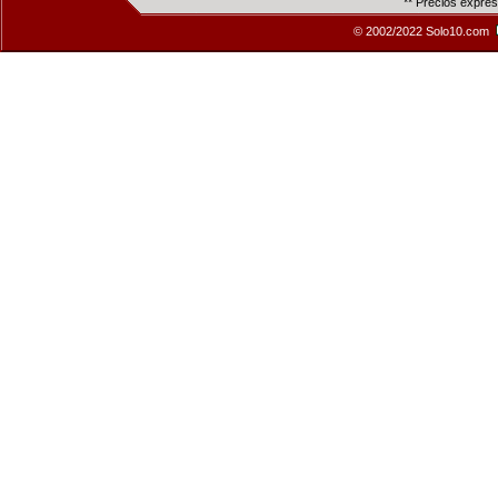
** Precios expre
© 2002/2022 Solo10.com