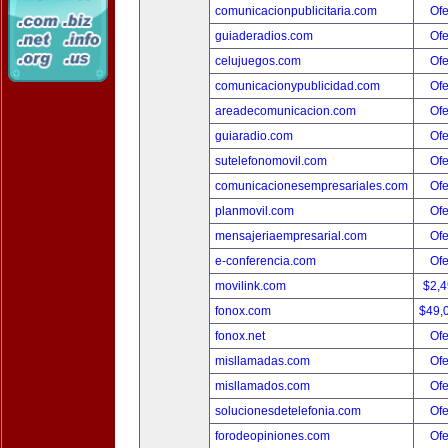
comunicacionpublicitaria.com
Ofe
guiaderadios.com
Ofe
celujuegos.com
Ofe
comunicacionypublicidad.com
Ofe
areadecomunicacion.com
Ofe
guiaradio.com
Ofe
sutelefonomovil.com
Ofe
comunicacionesempresariales.com
Ofe
planmovil.com
Ofe
mensajeriaempresarial.com
Ofe
e-conferencia.com
Ofe
movilink.com
$2,
fonox.com
$49,
fonox.net
Ofe
misllamadas.com
Ofe
misllamados.com
Ofe
solucionesdetelefonia.com
Ofe
forodeopiniones.com
Ofe