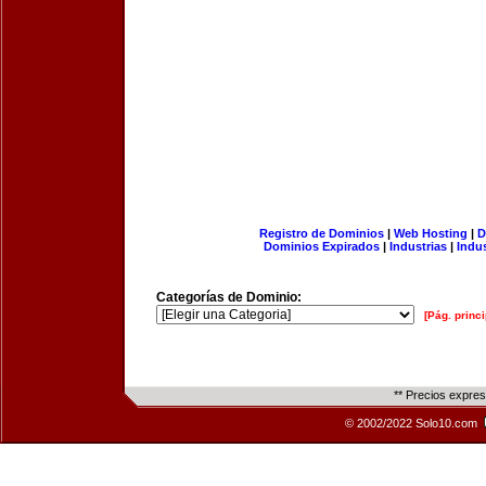
Registro de Dominios
|
Web Hosting
|
D
Dominios Expirados
|
Industrias
|
Indu
Categorías de Dominio:
[Pág. princi
** Precios expre
© 2002/2022 Solo10.com