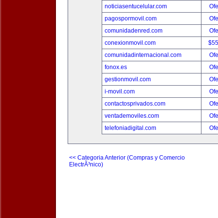
noticiasentucelular.com
Ofe
pagospormovil.com
Ofe
comunidadenred.com
Ofe
conexionmovil.com
$5
comunidadinternacional.com
Ofe
fonox.es
Ofe
gestionmovil.com
Ofe
i-movil.com
Ofe
contactosprivados.com
Ofe
ventademoviles.com
Ofe
telefoniadigital.com
Ofe
<< Categoria Anterior (Compras y Comercio
ElectrÃ³nico)