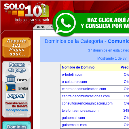
Dominios de la Categoría -
Comunica
37 dominios en esta categ
Mostrando 1 de 37
Nombre de Dominio
Prec
e-boletin.com
Ofe
e-celulares.com
Ofe
centraldecomunicacion.com
Ofe
centraldecomunicaciones.com
Ofe
consultoriaencomunicacion.com
Ofe
telefoniaempresas.com
$4
guiaemail.com
Ofe
guiaemails.com
Ofe