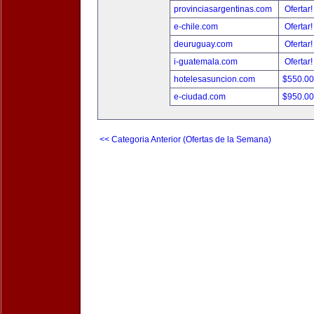
provinciasargentinas.com
Ofertar
e-chile.com
Ofertar
deuruguay.com
Ofertar
i-guatemala.com
Ofertar
hotelesasuncion.com
$550.0
e-ciudad.com
$950.0
<< Categoria Anterior (Ofertas de la Semana)