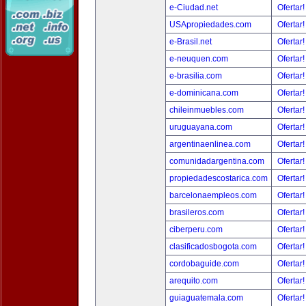
e-Ciudad.net
Ofertar
USApropiedades.com
Ofertar
e-Brasil.net
Ofertar
e-neuquen.com
Ofertar
e-brasilia.com
Ofertar
e-dominicana.com
Ofertar
chileinmuebles.com
Ofertar
uruguayana.com
Ofertar
argentinaenlinea.com
Ofertar
comunidadargentina.com
Ofertar
propiedadescostarica.com
Ofertar
barcelonaempleos.com
Ofertar
brasileros.com
Ofertar
ciberperu.com
Ofertar
clasificadosbogota.com
Ofertar
cordobaguide.com
Ofertar
arequito.com
Ofertar
guiaguatemala.com
Ofertar